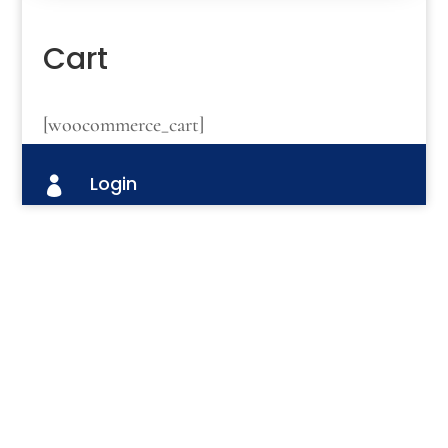
Cart
[woocommerce_cart]
Login
